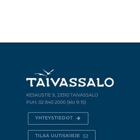
KESKUSTIE 9, 23310 TAIVASSALO
PUH. 02 840 2000 (klo 9-15)
YHTEYSTIEDOT
TILAA UUTISKIRJE