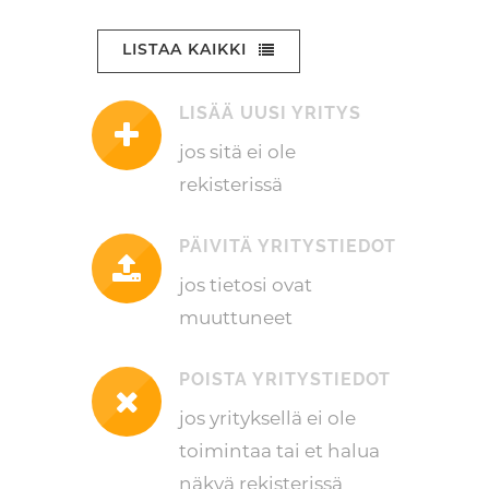
LISTAA KAIKKI
LISÄÄ UUSI YRITYS
jos sitä ei ole
rekisterissä
PÄIVITÄ YRITYSTIEDOT
jos tietosi ovat
muuttuneet
POISTA YRITYSTIEDOT
jos yrityksellä ei ole
toimintaa tai et halua
näkyä rekisterissä