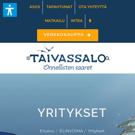
ASIOI
TAPAHTUMAT
OTA YHTEYTTÄ
MATKAILU
INTRA
🔒
VERKKOKAUPPA
YRITYKSET
Etusivu
ELINVOIMA
Yritykset