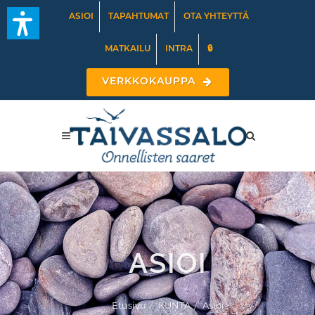
ASIOI
TAPAHTUMAT
OTA YHTEYTTÄ
MATKAILU
INTRA
🔒
VERKKOKAUPPA
ASIOI
Etusivu
KUNTA
Asioi