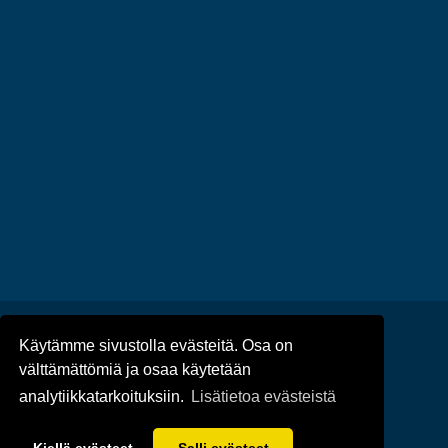
Käytämme sivustolla evästeitä. Osa on
Ajankohtaista
/
Tapahtumat
/
välttämättömiä ja osaa käytetään
Tietosuoja
/
Saavutettavuus
analytiikkatarkoituksiin.
Lisätietoa evästeistä
© Taivassalon kunta 2022-25 | Toteutus: