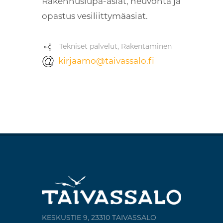
Rakennuslupa-asiat, neuvonta ja
opastus vesiliittymäasiat.
Tekniset palvelut, Rakentaminen
kirjaamo@taivassalo.fi
KESKUSTIE 9, 23310 TAIVASSALO