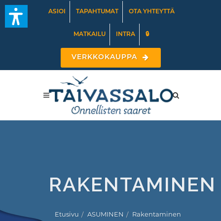
ASIOI
TAPAHTUMAT
OTA YHTEYTTÄ
MATKAILU
INTRA
🔒
VERKKOKAUPPA
RAKENTAMINEN
Etusivu
ASUMINEN
Rakentaminen