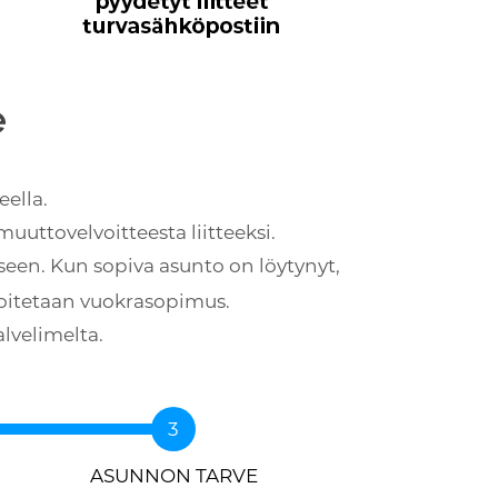
e
ella.
uuttovelvoitteesta liitteeksi.
en. Kun sopiva asunto on löytynyt,
joitetaan vuokrasopimus.
lvelimelta.
ASUNNON TARVE