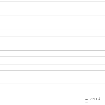
I
KYLLÄ