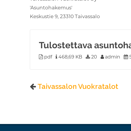
'Asuntohakemus'
Keskustie 9, 23310 Taivassalo
Tulostettava asunto
pdf
468,69 KB
20
admin
5
Taivassalon Vuokratalot