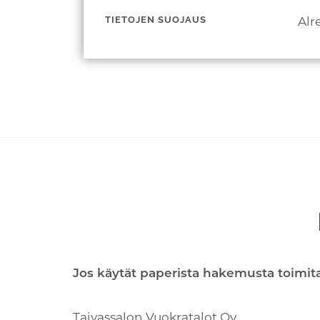
TIETOJEN SUOJAUS
Alr
Jos käytät paperista hakemusta toimita 
Taivassalon Vuokratalot Oy