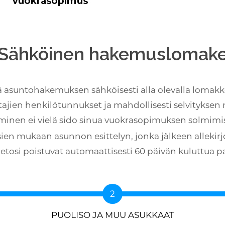
Sähköinen hakemuslomak
ä asuntohakemuksen sähköisesti alla olevalla lomakke
jien henkilötunnukset ja mahdollisesti selvityksen m
en ei vielä sido sinua vuokrasopimuksen solmimise
n mukaan asunnon esittelyn, jonka jälkeen allekir
tosi poistuvat automaattisesti 60 päivän kuluttua pa
PUOLISO JA MUU ASUKKAAT