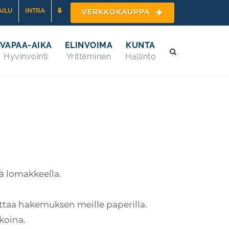
ILU
INTRA
🔒
VERKKOKAUPPA
VAPAA-AIKA
ELINVOIMA
KUNTA
Hyvinvointi
Yrittäminen
Hallinto
ä lomakkeella.
ittaa hakemuksen meille paperilla.
koina.