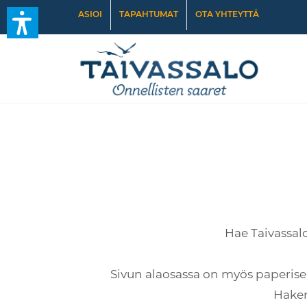
ASIOI
TAPAHTUMAT
OTA YHTEYTTÄ
Hae Taivassal
Sivun alaosassa on myös paperisen
Hakem