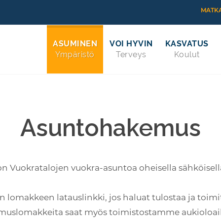
MATKA
ASUMINEN
VOI HYVIN
KASVATUS
Ympäristö
Terveys
Koulut
Asuntohakemus
on Vuokratalojen vuokra-asuntoa oheisella sähköisell
 lomakkeen latauslinkki, jos haluat tulostaa ja toim
uslomakkeita saat myös toimistostamme aukioloai