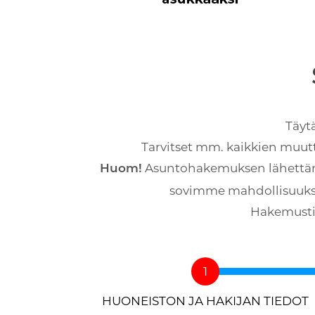
Täyt
Tarvitset mm. kaikkien muutta
Asuntohakemuksen lähettämin
Huom!
sovimme mahdollisuuksie
Hakemustie
HUONEISTON JA HAKIJAN TIEDOT