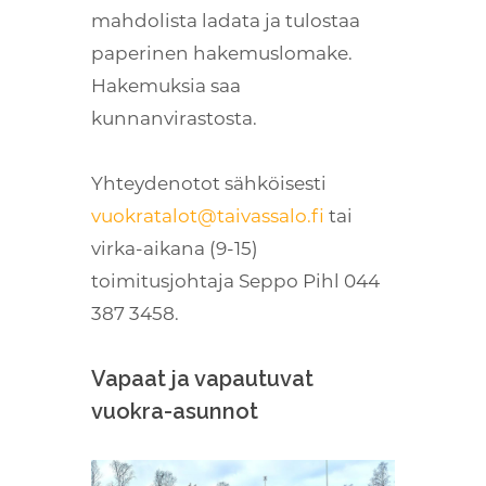
mahdolista ladata ja tulostaa
paperinen hakemuslomake.
Hakemuksia saa
kunnanvirastosta.
Yhteydenotot sähköisesti
vuokratalot@taivassalo.fi
tai
virka-aikana (9-15)
toimitusjohtaja Seppo Pihl 044
387 3458.
Vapaat ja vapautuvat
vuokra-asunnot