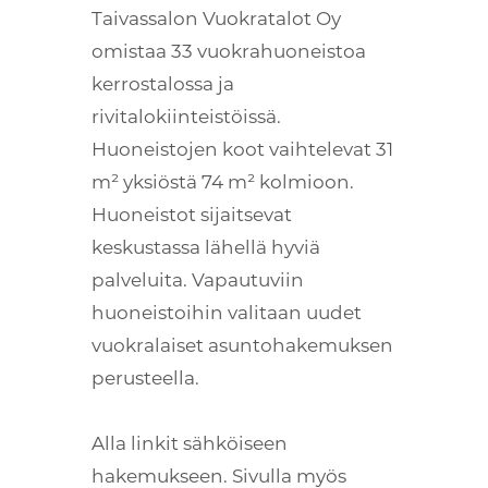
Taivassalon Vuokratalot Oy
omistaa 33 vuokrahuoneistoa
kerrostalossa ja
rivitalokiinteistöissä.
Huoneistojen koot vaihtelevat 31
m² yksiöstä 74 m² kolmioon.
Huoneistot sijaitsevat
keskustassa lähellä hyviä
palveluita. Vapautuviin
huoneistoihin valitaan uudet
vuokralaiset asuntohakemuksen
perusteella.
Alla linkit sähköiseen
hakemukseen. Sivulla myös