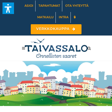
ASIOI
TAPAHTUMAT
OTA YHTEYTTÄ
MATKAILU
INTRA
🔒
VERKKOKAUPPA
Kuuntele