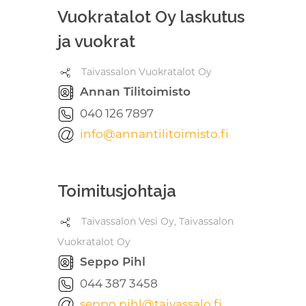
Vuokratalot Oy laskutus
ja vuokrat
Taivassalon Vuokratalot Oy
Annan Tilitoimisto
040 126 7897
info@annantilitoimisto.fi
Toimitusjohtaja
Taivassalon Vesi Oy, Taivassalon
Vuokratalot Oy
Seppo Pihl
044 387 3458
seppo.pihl@taivassalo.fi