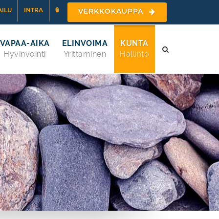
ILU
INTRA
🔒
VERKKOKAUPPA
VAPAA-AIKA
ELINVOIMA
KUNTA
Hyvinvointi
Yrittäminen
Hallinto