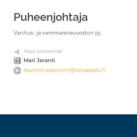
Puheenjohtaja
Vanhus- ja vammaisneuvoston pj.
Muut toimielimet
Mari Jaranti
etunimi.sukunimi@taivassalo.fi