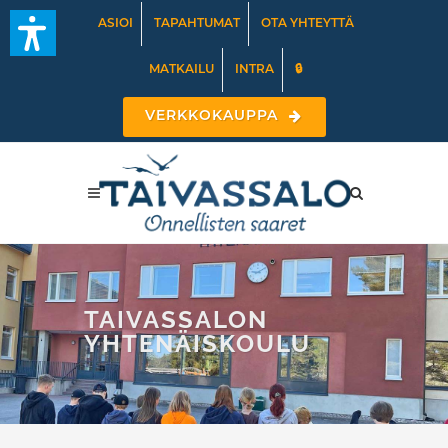
ASIOI
TAPAHTUMAT
OTA YHTEYTTÄ
MATKAILU
INTRA
🔒
VERKKOKAUPPA
TAIVASSALON
YHTENÄISKOULU