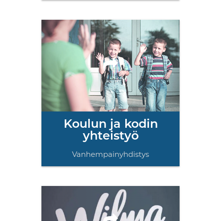
Koulun ja kodin
yhteistyö
Vanhempainyhdistys