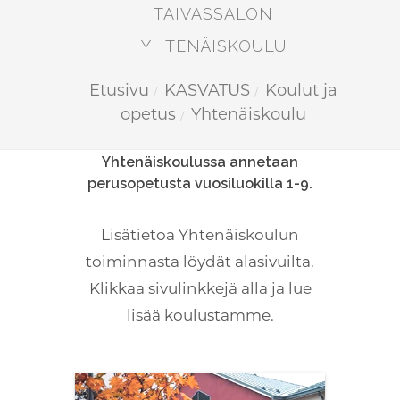
TAIVASSALON
YHTENÄISKOULU
Etusivu
KASVATUS
Koulut ja
opetus
Yhtenäiskoulu
Kuuntele
Yhtenäiskoulussa annetaan
perusopetusta vuosiluokilla 1-9.
Lisätietoa Yhtenäiskoulun
toiminnasta löydät alasivuilta.
Klikkaa sivulinkkejä alla ja lue
lisää koulustamme.