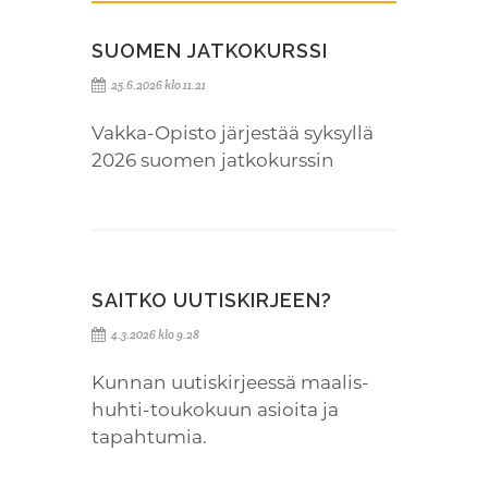
SUOMEN JATKOKURSSI
25.6.2026 klo 11.21
Vakka-Opisto järjestää syksyllä
2026 suomen jatkokurssin
SAITKO UUTISKIRJEEN?
4.3.2026 klo 9.28
Kunnan uutiskirjeessä maalis-
huhti-toukokuun asioita ja
tapahtumia.