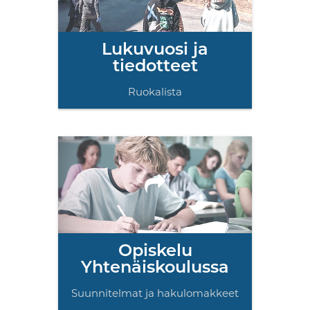
Lukuvuosi ja
tiedotteet
Ruokalista
Opiskelu
Yhtenäiskoulussa
Suunnitelmat ja hakulomakkeet