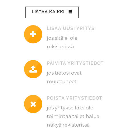
LISTAA KAIKKI
LISÄÄ UUSI YRITYS
jos sitä ei ole
rekisterissä
PÄIVITÄ YRITYSTIEDOT
jos tietosi ovat
muuttuneet
POISTA YRITYSTIEDOT
jos yrityksellä ei ole
toimintaa tai et halua
näkyä rekisterissä