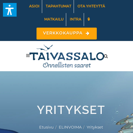
ASIOI
TAPAHTUMAT
OTA YHTEYTTÄ
MATKAILU
INTRA
🔒
VERKKOKAUPPA
YRITYKSET
Etusivu
ELINVOIMA
Yritykset