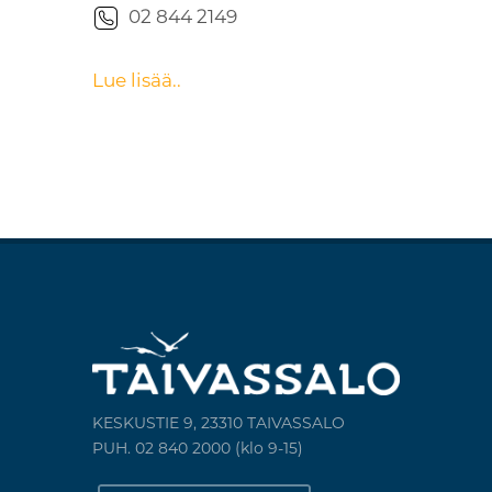
02 844 2149
Lue lisää..
KESKUSTIE 9, 23310 TAIVASSALO
PUH. 02 840 2000 (klo 9-15)