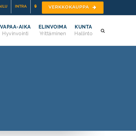
ILU
INTRA
🔒
VERKKOKAUPPA
VAPAA-AIKA
ELINVOIMA
KUNTA
Hyvinvointi
Yrittäminen
Hallinto