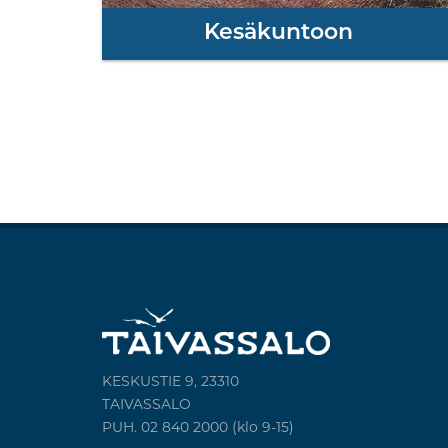
Kesäkuntoon
KESKUSTIE 9, 23310
TAIVASSALO
PUH. 02 840 2000 (klo 9-15)