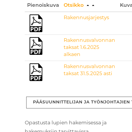
Pienoiskuva
Otsikko
Kuv
Rakennusjarjestys
Rakennusvalvonnan
taksat 1.6.2025
alkaen
Rakennusvalvonnan
taksat 31.5.2025 asti
PÄÄSUUNNITTELIJAN JA TYÖNJOHTAJIEN
Opastusta lupien hakemisessa ja
hakemuksiin tarvittavissa