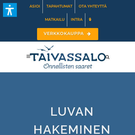
ASIOI
TAPAHTUMAT
OTA YHTEYTTÄ
MATKAILU
INTRA
🔒
VERKKOKAUPPA
LUVAN
HAKEMINEN