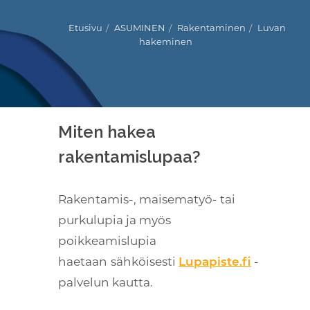
Etusivu
ASUMINEN
Rakentaminen
Luvan
hakeminen
Kuuntele
Miten hakea
rakentamislupaa?
Rakentamis-, maisematyö- tai
purkulupia ja myös
poikkeamislupia
haetaan
sähköisesti
Lupapiste.fi
-
palvelun kautta.