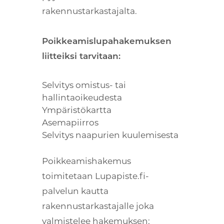
rakennustarkastajalta.
Poikkeamislupahakemuksen
liitteiksi tarvitaan:
Selvitys omistus- tai
hallintaoikeudesta
Ympäristökartta
Asemapiirros
Selvitys naapurien kuulemisesta
Poikkeamishakemus
toimitetaan Lupapiste.fi-
palvelun kautta
rakennustarkastajalle joka
valmistelee hakemuksen;