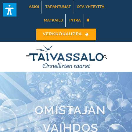
ASIOI
TAPAHTUMAT
OTA YHTEYTTÄ
MATKAILU
INTRA
🔒
VERKKOKAUPPA
OMISTAJAN
VAIHDOS