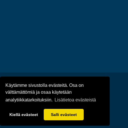
Käytämme sivustolla evästeitä. Osa on
Ajankohtaista
/
Tapahtumat
/
välttämättömiä ja osaa käytetään
Tietosuoja
/
Saavutettavuus
analytiikkatarkoituksiin.
Lisätietoa evästeistä
© Taivassalon kunta 2022-25 | Toteutus:
Penbox
Kiellä evästeet
Salli evästeet