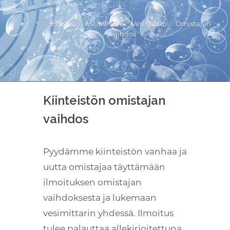
Etusivu
ASUMINEN
Vesihuolto
Omistajan
vaihdos
Kuuntele
Kiinteistön omistajan
vaihdos
Pyydämme kiinteistön vanhaa ja
uutta omistajaa täyttämään
ilmoituksen omistajan
vaihdoksesta ja lukemaan
vesimittarin yhdessä. Ilmoitus
tulee palauttaa allekirjoitettuna