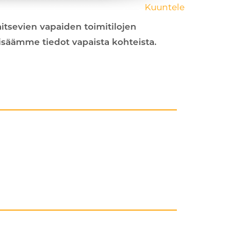
Kuuntele
jaitsevien vapaiden toimitilojen
lisäämme tiedot vapaista kohteista.