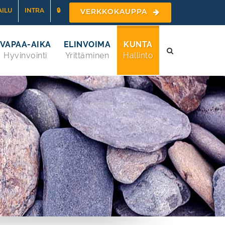
ILU
INTRA
🔒
VERKKOKAUPPA
VAPAA-AIKA
ELINVOIMA
KUNTA
Hyvinvointi
Yrittäminen
Hallinto