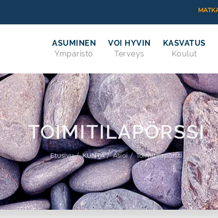
MATKA
ASUMINEN
VOI HYVIN
KASVATUS
Ympäristö
Terveys
Koulut
TOIMITILAPÖRSSI
Etusivu
KUNTA
Asioi
Toimitilapörssi