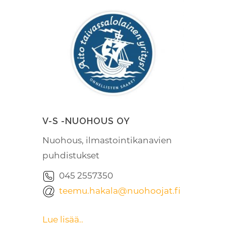
V-S -NUOHOUS OY
Nuohous, ilmastointikanavien
puhdistukset
045 2557350
teemu.hakala@nuohoojat.fi
Lue lisää..