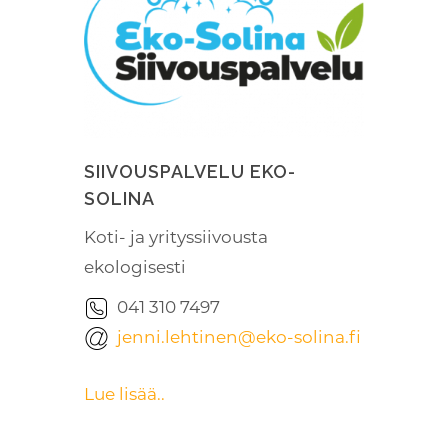
SIIVOUSPALVELU EKO-
SOLINA
Koti- ja yrityssiivousta
ekologisesti
041 310 7497
jenni.lehtinen@eko-solina.fi
Lue lisää..