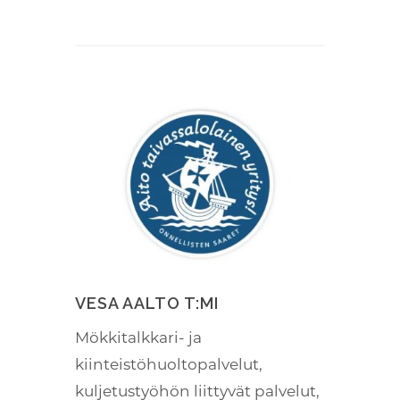
VESA AALTO T:MI
Mökkitalkkari- ja
kiinteistöhuoltopalvelut,
kuljetustyöhön liittyvät palvelut,