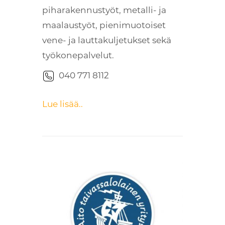
piharakennustyöt, metalli- ja
maalaustyöt, pienimuotoiset
vene- ja lauttakuljetukset sekä
työkonepalvelut.
040 771 8112
Lue lisää..