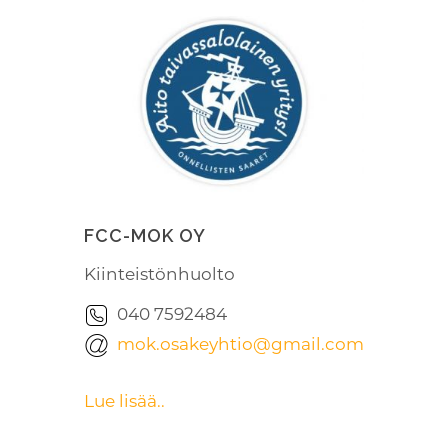
FCC-MOK OY
Kiinteistönhuolto
040 7592484
mok.osakeyhtio@gmail.com
Lue lisää..