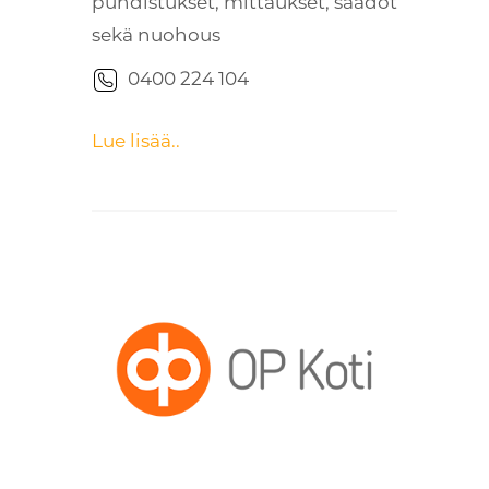
puhdistukset, mittaukset, säädöt
sekä nuohous
0400 224 104
Lue lisää..