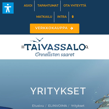
ASIOI
TAPAHTUMAT
OTA YHTEYTTÄ
MATKAILU
INTRA
🔒
VERKKOKAUPPA
YRITYKSET
Etusivu
ELINVOIMA
Yritykset