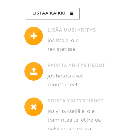
LISTAA KAIKKI
LISÄÄ UUSI YRITYS
jos sitä ei ole
rekisterissä
PÄIVITÄ YRITYSTIEDOT
jos tietosi ovat
muuttuneet
POISTA YRITYSTIEDOT
jos yrityksellä ei ole
toimintaa tai et halua
näkyä rekisterissä