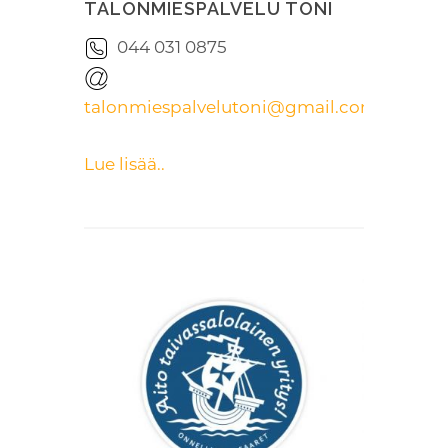
TALONMIESPALVELU TONI
044 031 0875
talonmiespalvelutoni@gmail.com
Lue lisää..