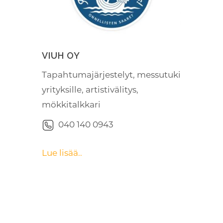
VIUH OY
Tapahtumajärjestelyt, messutuki
yrityksille, artistivälitys,
mökkitalkkari
040 140 0943
Lue lisää..