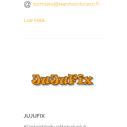
toimisto@isannointiruori.fi
Lue lisää..
JUJUFIX
Kiinteistönhuoltopalvelut,