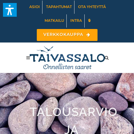
ASIOI
TAPAHTUMAT
OTA YHTEYTTÄ
MATKAILU
INTRA
🔒
VERKKOKAUPPA
TALOUSARVIO
JA