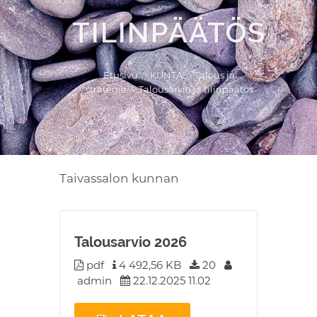
TILINPÄÄTÖS
Etusivu
KUNTA
Talous ja
strategia
Talousarvio ja tilinpäätös
Taivassalon kunnan
Talousarvio 2026
pdf
4 492,56 KB
20
admin
22.12.2025 11.02