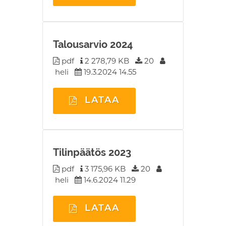
Talousarvio 2024
pdf
2 278,79 KB
20
heli
19.3.2024 14.55
LATAA
Tilinpäätös 2023
pdf
3 175,96 KB
20
heli
14.6.2024 11.29
LATAA