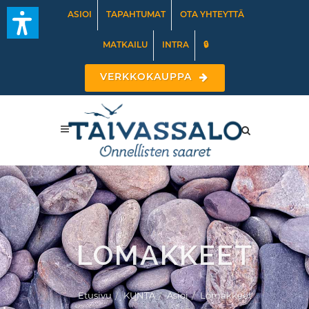
ASIOI
TAPAHTUMAT
OTA YHTEYTTÄ
MATKAILU
INTRA
🔒
VERKKOKAUPPA
LOMAKKEET
Etusivu
KUNTA
Asioi
Lomakkeet