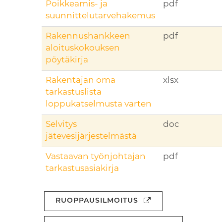
Poikkeamis- ja
pdf
suunnittelutarvehakemus
Rakennushankkeen
pdf
aloituskokouksen
pöytäkirja
Rakentajan oma
xlsx
tarkastuslista
loppukatselmusta varten
Selvitys
doc
jätevesijärjestelmästä
Vastaavan työnjohtajan
pdf
tarkastusasiakirja
RUOPPAUSILMOITUS