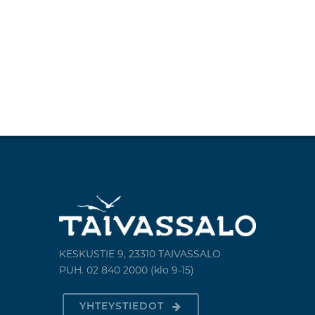
Selvitys jätevesijärjestelmästä, Vastaavan työnjohtajan
tarkastusasiakirja, Ilmoitus sosiaalipalvelujen tarpeesta, Omaishoidon
tukihakemus
KESKUSTIE 9, 23310 TAIVASSALO
PUH. 02 840 2000 (klo 9-15)
YHTEYSTIEDOT