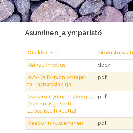
Asuminen ja ympäristö
Otsikko
Tiedostopäät
Kaivuuilmoitus
docx
KVV- ja IV-tyonjohtajan
pdf
tarkastusasiakirja
Maisematyölupahakemus
pdf
(hae ensisijaisesti
Lupapiste.fi kautta)
Naapurin kuuleminen
pdf