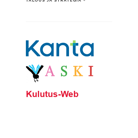
TALOUS JA STRATEGIA
Kaivuuilmoitus, KVV- ja IV-tyonjohtajan tarkastusasiakirja,
Maisematyölupahakemus, Naapurin kuuleminen, Poikkeamis- ja
suunnittelutarvehakemus, Rakennushankkeen aloituskokouksen
pöytäkirja, Rakentajan oma tarkastuslista loppukatselmusta varten,