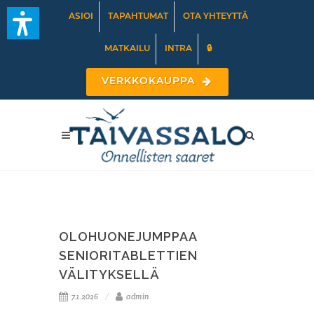
ASIOI
TAPAHTUMAT
OTA YHTEYTTÄ
MATKAILU
INTRA
🔒
VERKKOKAUPPA
OLOHUONEJUMPPAA
SENIORITABLETTIEN
VÄLITYKSELLÄ
7.1.2026
admin