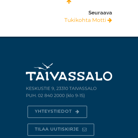
Seuraava
Tukikohta Motti
KESKUSTIE 9, 23310 TAIVASSALO
PUH. 02 840 2000 (klo 9-15)
YHTEYSTIEDOT
TILAA UUTISKIRJE