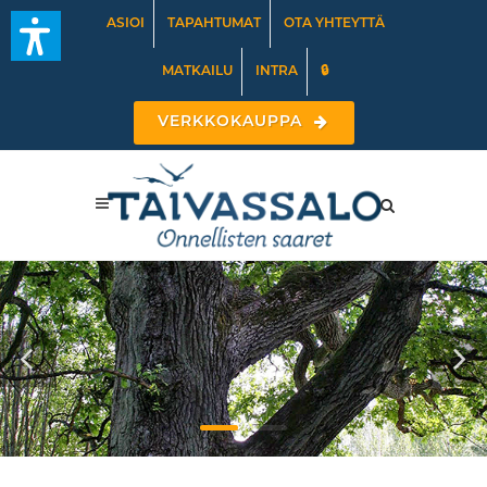
ASIOI
TAPAHTUMAT
OTA YHTEYTTÄ
MATKAILU
INTRA
🔒
VERKKOKAUPPA