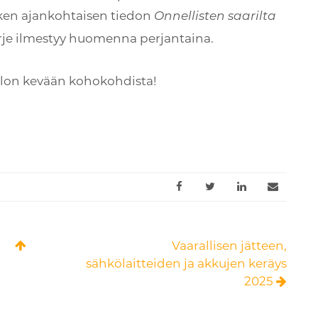
aiken ajankohtaisen tiedon
Onnellisten saarilta
rje ilmestyy huomenna perjantaina.
salon kevään kohokohdista!
Vaarallisen jätteen,
sähkölaitteiden ja akkujen keräys
2025