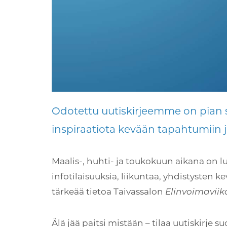
Odotettu uutiskirjeemme on pian s
inspiraatiota kevään tapahtumiin j
Maalis-, huhti- ja toukokuun aikana on l
infotilaisuuksia, liikuntaa, yhdistysten
tärkeää tietoa Taivassalon
Elinvoimaviik
Älä jää paitsi mistään – tilaa uutiskirje