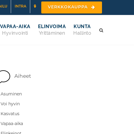
ILU
INTRA
🔒
VERKKOKAUPPA
VAPAA-AIKA
ELINVOIMA
KUNTA
Hyvinvointi
Yrittäminen
Hallinto
Aiheet
Asuminen
Voi hyvin
Kasvatus
Vapaa-aika
Elinkeinot