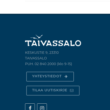
KESKUSTIE 9, 23310
TAIVASSALO
PUH. 02 840 2000 (klo 9-15)
YHTEYSTIEDOT
TILAA UUTISKIRJE