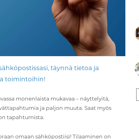
ähköpostissasi, täynnä tietoa ja
a toimintoihin!
uvassa monenlaista mukavaa – näyttelyitä,
 kevättapahtumia ja paljon muuta. Saat myös
tapahtumista.
on
 suoraan omaan sähköpostiisi! Tilaaminen on