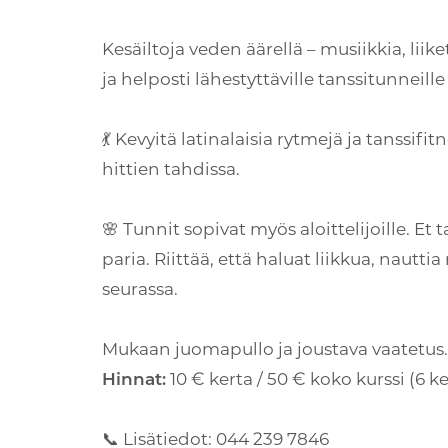
Kesäiltoja veden äärellä – musiikkia, liik
ja helposti lähestyttäville tanssitunnei
💃 Kevyitä latinalaisia rytmejä ja tanssifi
hittien tahdissa.
🌸 Tunnit sopivat myös aloittelijoille. Et 
paria. Riittää, että haluat liikkua, nautti
seurassa.
Mukaan juomapullo ja joustava vaatetus.
Hinnat:
10 € kerta / 50 € koko kurssi (6 
📞 Lisätiedot: 044 239 7846