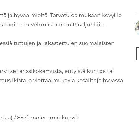
että ja hyvää mieltä. Tervetuloa mukaan kevyille
lle kauniiseen Vehmassalmen Paviljonkiin.
tnessiä tuttujen ja rakastettujen suomalaisten
tarvitse tanssikokemusta, erityistä kuntoa tai
a musiikista ja viettää mukavia kesäiltoja hyvässä
kertaa) / 85 € molemmat kurssit