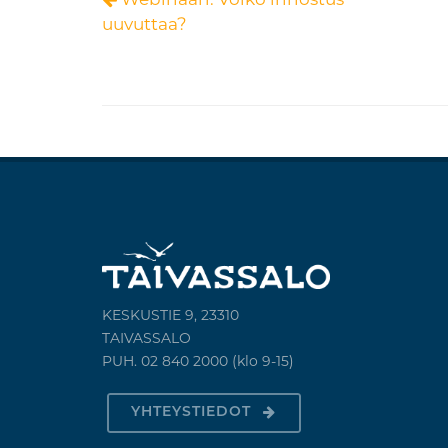
uuvuttaa?
KESKUSTIE 9, 23310
TAIVASSALO
PUH. 02 840 2000 (klo 9-15)
YHTEYSTIEDOT