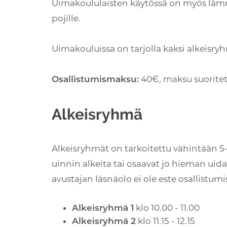
Uimakoululaisten käytössä on myös lämmit
pojille.
Uimakouluissa on tarjolla kaksi alkeisry
40€, maksu suoritet
Osallistumismaksu:
Alkeisryhmä
Alkeisryhmät on tarkoitettu vähintään 5-vu
uinnin alkeita tai osaavat jo hieman uida.
avustajan läsnäolo ei ole este osallistumis
klo 10.00 - 11.00
Alkeisryhmä 1
klo 11.15 - 12.15
Alkeisryhmä 2