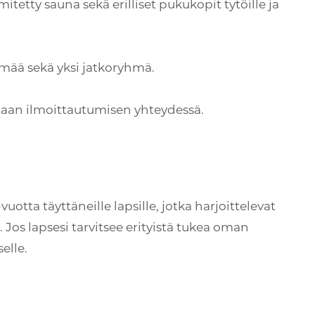
etty sauna sekä erilliset pukukopit tytöille ja
hmää sekä yksi jatkoryhmä.
aan ilmoittautumisen yhteydessä.
otta täyttäneille lapsille, jotka harjoittelevat
 Jos lapsesi tarvitsee erityistä tukea oman
elle.