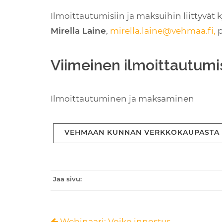
Ilmoittautumisiin ja maksuihin liittyvät 
,
mirella.laine@vehmaa.fi
,
p
Mirella Laine
Viimeinen ilmoittautumis
Ilmoittautuminen ja maksaminen
VEHMAAN KUNNAN VERKKOKAUPASTA
Jaa sivu:
Webinaari: Voiko innostus