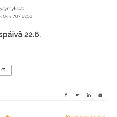
kysymykset:
. 044 787 8953.
päivä 22.6.
Kirjastossa pelkkä