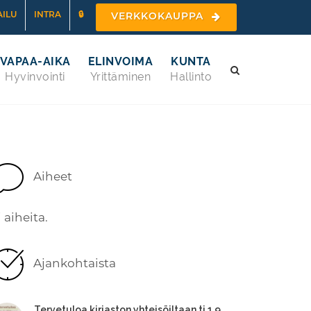
ILU
INTRA
🔒
VERKKOKAUPPA
VAPAA-AIKA
ELINVOIMA
KUNTA
Hyvinvointi
Yrittäminen
Hallinto
Aiheet
i aiheita.
Ajankohtaista
Tervetuloa kirjaston yhteisöiltaan ti 1.9.