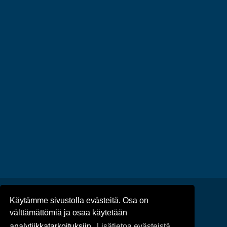
Käytämme sivustolla evästeitä. Osa on
Ajankohtaista
/
Tapahtumat
/
välttämättömiä ja osaa käytetään
Tietosuoja
/
Saavutettavuus
analytiikkatarkoituksiin.
Lisätietoa evästeistä