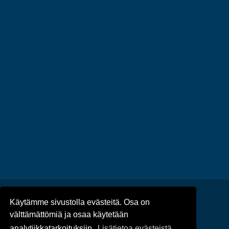
Käytämme sivustolla evästeitä. Osa on
Ajankohtaista
/
Tapahtumat
/
välttämättömiä ja osaa käytetään
Tietosuoja
/
Saavutettavuus
analytiikkatarkoituksiin.
Lisätietoa evästeistä