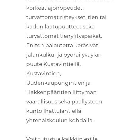
korkeat ajonopeudet,
turvattomat risteykset, tien tai
kadun laatupuutteet sekä
turvattomat tienylityspaikat.
Eniten palautetta keräsivät
jalankulku- ja pyöräilyväylän
puute Kustavintiellä,
Kustavintien,
Uudenkaupungintien ja
Hakkenpääntien liittymän
vaarallisuus sekä päällysteen
kunto Ihattulantiellä
yhtenäiskoulun kohdalla.
Voit tutustua kaikkiin esille