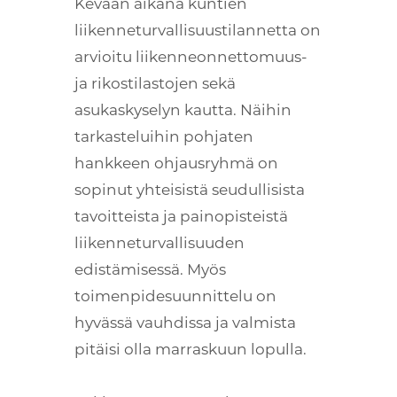
Kevään aikana kuntien
liikenneturvallisuustilannetta on
arvioitu liikenneonnettomuus-
ja rikostilastojen sekä
asukaskyselyn kautta. Näihin
tarkasteluihin pohjaten
hankkeen ohjausryhmä on
sopinut yhteisistä seudullisista
tavoitteista ja painopisteistä
liikenneturvallisuuden
edistämisessä. Myös
toimenpidesuunnittelu on
hyvässä vauhdissa ja valmista
pitäisi olla marraskuun lopulla.