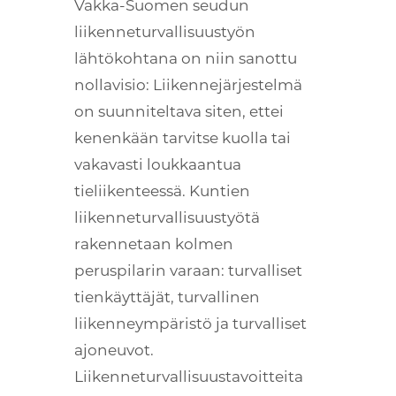
Vakka-Suomen seudun
liikenneturvallisuustyön
lähtökohtana on niin sanottu
nollavisio: Liikennejärjestelmä
on suunniteltava siten, ettei
kenenkään tarvitse kuolla tai
vakavasti loukkaantua
tieliikenteessä. Kuntien
liikenneturvallisuustyötä
rakennetaan kolmen
peruspilarin varaan: turvalliset
tienkäyttäjät, turvallinen
liikenneympäristö ja turvalliset
ajoneuvot.
Liikenneturvallisuustavoitteita