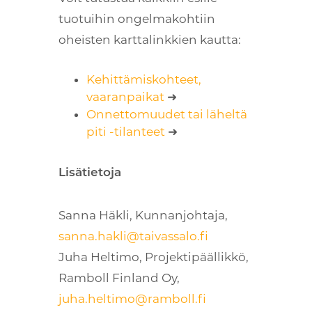
tuotuihin ongelmakohtiin
oheisten karttalinkkien kautta:
Kehittämiskohteet,
vaaranpaikat
➜
Onnettomuudet tai läheltä
piti -tilanteet
➜
Lisätietoja
Sanna Häkli, Kunnanjohtaja,
sanna.hakli@taivassalo.fi
Juha Heltimo, Projektipäällikkö,
Ramboll Finland Oy,
juha.heltimo@ramboll.fi