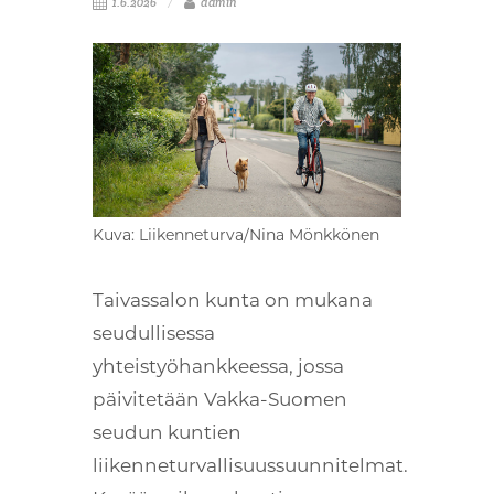
1.6.2026
admin
Kuva: Liikenneturva/Nina Mönkkönen
Taivassalon kunta on mukana
seudullisessa
yhteistyöhankkeessa, jossa
päivitetään Vakka-Suomen
seudun kuntien
liikenneturvallisuussuunnitelmat.