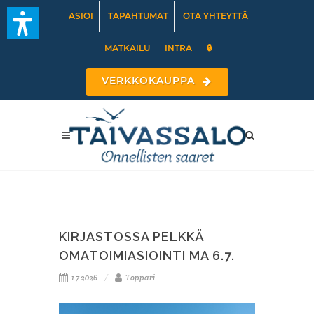
ASIOI
TAPAHTUMAT
OTA YHTEYTTÄ
MATKAILU
INTRA
🔒
VERKKOKAUPPA
KIRJASTOSSA PELKKÄ
OMATOIMIASIOINTI MA 6.7.
1.7.2026
Toppari