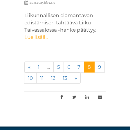
25.11.2025 klo 14.31
Liikunnallisen elämäntavan
edistämisen tähtäävä Liiku
Taivassalossa -hanke päättyy.
Lue lisää..
(nykyinen)
«
1
…
5
6
7
8
9
10
11
12
13
»