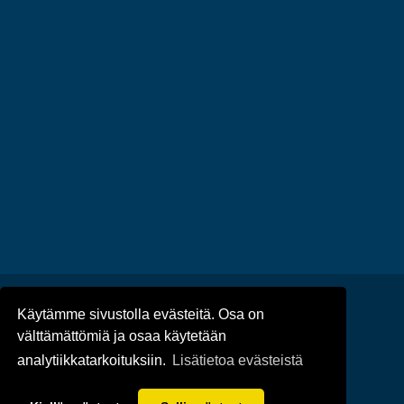
Käytämme sivustolla evästeitä. Osa on
Ajankohtaista
/
Tapahtumat
/
välttämättömiä ja osaa käytetään
Tietosuoja
/
Saavutettavuus
analytiikkatarkoituksiin.
Lisätietoa evästeistä
© Taivassalon kunta 2022-25 | Toteutus: