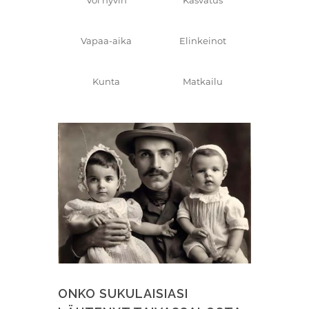
Voi hyvin
Kasvatus
Vapaa-aika
Elinkeinot
Kunta
Matkailu
ONKO SUKULAISIASI