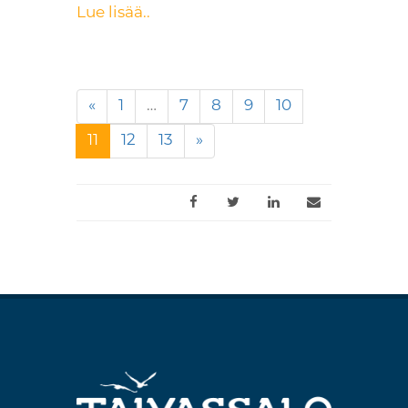
Lue lisää..
«
1
…
7
8
9
10
(nykyinen)
11
12
13
»