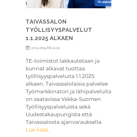
TAIVASSALON
TYÖLLISYYSPALVELUT
1.1.2025 ALKAEN
27.12.2024 klo 12.23
TE-toimistot lakkautetaan ja
kunnat alkavat tuottaa
työllisyyspalveluita 1.1.2025
alkaen. Taivassalolaisia palvelee
Työmarkkinatori ja lähipalveluita
on saatavissa Vakka-Suomen
Työllisyyspalveluista sekä
Uudestakaupungista että
Taivassalosta ajanvarauksella.
Lue lisää..