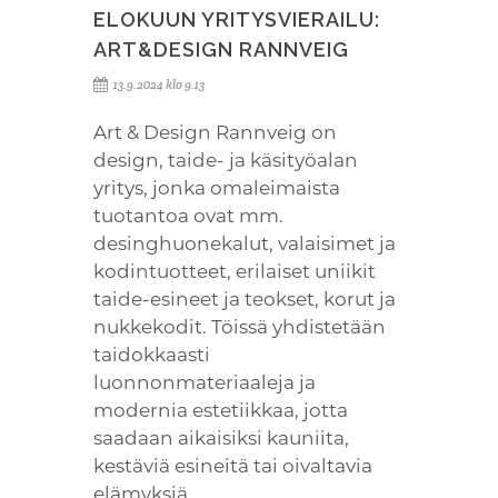
ELOKUUN YRITYSVIERAILU:
ART&DESIGN RANNVEIG
13.9.2024 klo 9.13
Art & Design Rannveig on
design, taide- ja käsityöalan
yritys, jonka omaleimaista
tuotantoa ovat mm.
desinghuonekalut, valaisimet ja
kodintuotteet, erilaiset uniikit
taide-esineet ja teokset, korut ja
nukkekodit. Töissä yhdistetään
taidokkaasti
luonnonmateriaaleja ja
modernia estetiikkaa, jotta
saadaan aikaisiksi kauniita,
kestäviä esineitä tai oivaltavia
elämyksiä.