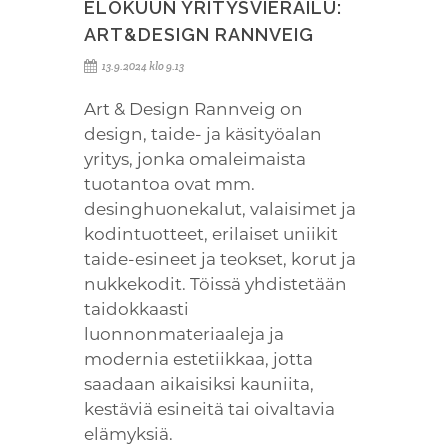
ELOKUUN YRITYSVIERAILU:
ART&DESIGN RANNVEIG
13.9.2024 klo 9.13
Art & Design Rannveig on
design, taide- ja käsityöalan
yritys, jonka omaleimaista
tuotantoa ovat mm.
desinghuonekalut, valaisimet ja
kodintuotteet, erilaiset uniikit
taide-esineet ja teokset, korut ja
nukkekodit. Töissä yhdistetään
taidokkaasti
luonnonmateriaaleja ja
modernia estetiikkaa, jotta
saadaan aikaisiksi kauniita,
kestäviä esineitä tai oivaltavia
elämyksiä.