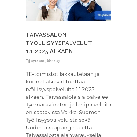
TAIVASSALON
TYÖLLISYYSPALVELUT
1.1.2025 ALKAEN
27.12.2024 klo 12.23
TE-toimistot lakkautetaan ja
kunnat alkavat tuottaa
työllisyyspalveluita 1.1.2025
alkaen. Taivassalolaisia palvelee
Työmarkkinatori ja lähipalveluita
on saatavissa Vakka-Suomen
Työllisyyspalveluista sekä
Uudestakaupungista että
Taivassalosta ajanvarauksella.