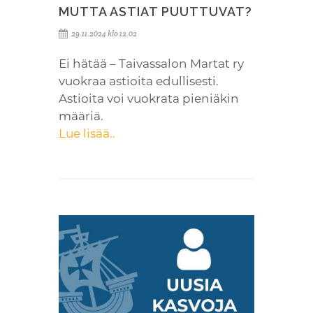
MUTTA ASTIAT PUUTTUVAT?
29.11.2024 klo 12.02
Ei hätää – Taivassalon Martat ry
vuokraa astioita edullisesti.
Astioita voi vuokrata pieniäkin
määriä.
Lue lisää..