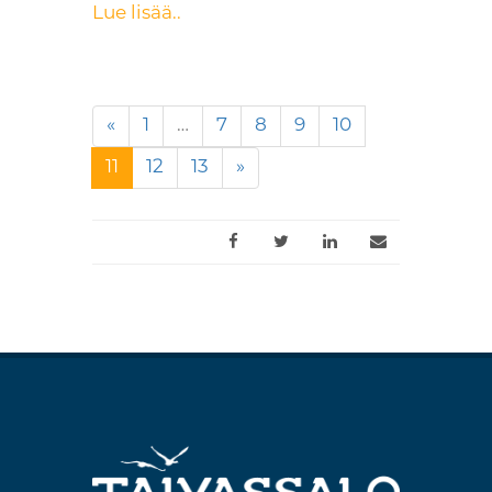
Lue lisää..
«
1
…
7
8
9
10
(nykyinen)
11
12
13
»