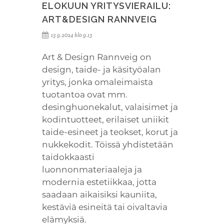
ELOKUUN YRITYSVIERAILU:
ART&DESIGN RANNVEIG
13.9.2024 klo 9.13
Art & Design Rannveig on
design, taide- ja käsityöalan
yritys, jonka omaleimaista
tuotantoa ovat mm.
desinghuonekalut, valaisimet ja
kodintuotteet, erilaiset uniikit
taide-esineet ja teokset, korut ja
nukkekodit. Töissä yhdistetään
taidokkaasti
luonnonmateriaaleja ja
modernia estetiikkaa, jotta
saadaan aikaisiksi kauniita,
kestäviä esineitä tai oivaltavia
elämyksiä.