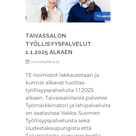
TAIVASSALON
TYÖLLISYYSPALVELUT
1.1.2025 ALKAEN
27.12.2024 klo 12.23
TE-toimistot lakkautetaan ja
kunnat alkavat tuottaa
työllisyyspalveluita 1.1.2025
alkaen. Taivassalolaisia palvelee
Työmarkkinatori ja lähipalveluita
on saatavissa Vakka-Suomen
Työllisyyspalveluista sekä
Uudestakaupungista että
Taivassalosta ajanvarauksella.