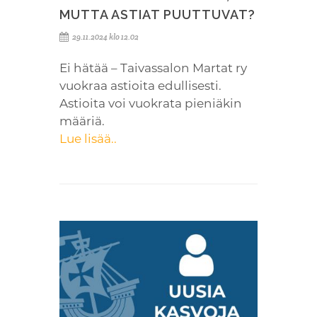
MUTTA ASTIAT PUUTTUVAT?
29.11.2024 klo 12.02
Ei hätää – Taivassalon Martat ry
vuokraa astioita edullisesti.
Astioita voi vuokrata pieniäkin
määriä.
Lue lisää..