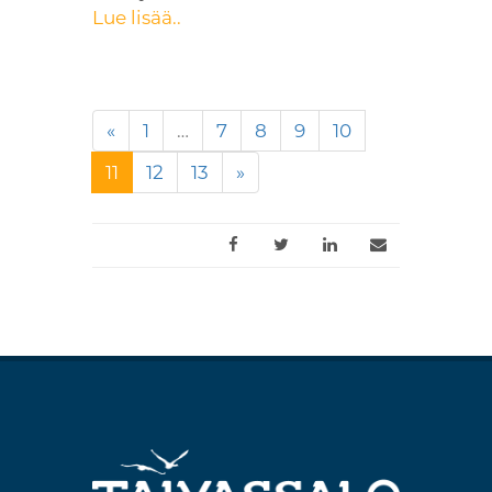
Lue lisää..
«
1
…
7
8
9
10
(nykyinen)
11
12
13
»